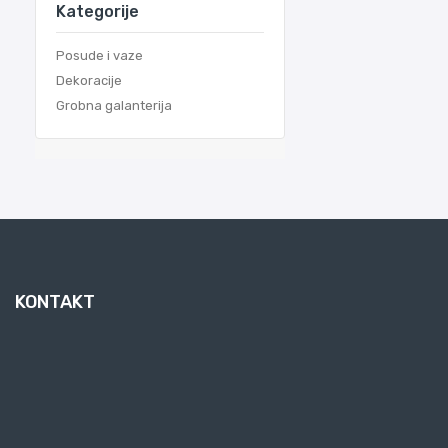
Kategorije
Posude i vaze
Dekoracije
Grobna galanterija
KONTAKT