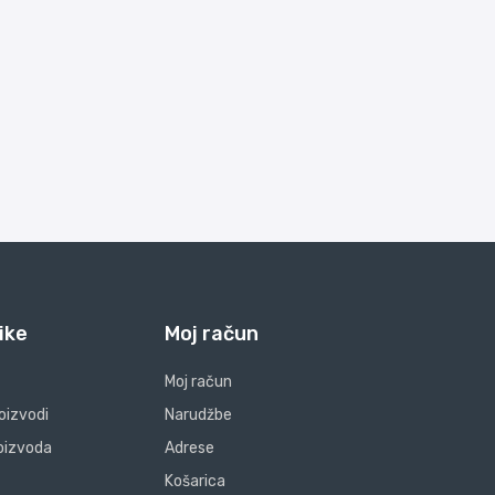
ike
Moj račun
Moj račun
oizvodi
Narudžbe
oizvoda
Adrese
Košarica