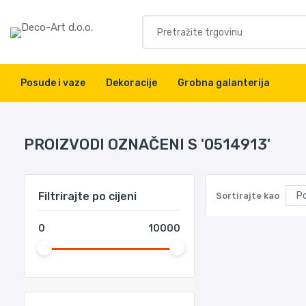
Posude i vaze
Dekoracije
Grobna galanterija
PROIZVODI OZNAČENI S '0514913'
Filtrirajte po cijeni
Sortirajte kao
0
10000