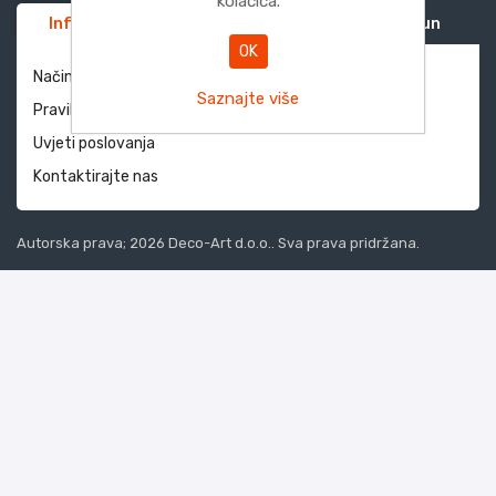
kolačića.
Informacije
Služba za korisnike
Moj račun
OK
Način dostave i povrati
Saznajte više
Pravila privatnosti
Uvjeti poslovanja
Kontaktirajte nas
Autorska prava; 2026 Deco-Art d.o.o.. Sva prava pridržana.