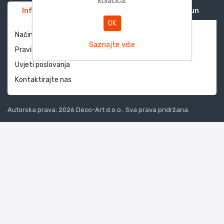
kolačića.
Informacije
Služba za korisnike
Moj račun
OK
Način dostave i povrati
Saznajte više
Pravila privatnosti
Uvjeti poslovanja
Kontaktirajte nas
Autorska prava; 2026 Deco-Art d.o.o.. Sva prava pridržana.