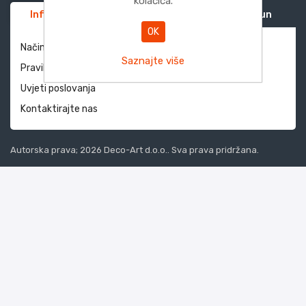
kolačića.
Informacije
Služba za korisnike
Moj račun
OK
Način dostave i povrati
Saznajte više
Pravila privatnosti
Uvjeti poslovanja
Kontaktirajte nas
Autorska prava; 2026 Deco-Art d.o.o.. Sva prava pridržana.