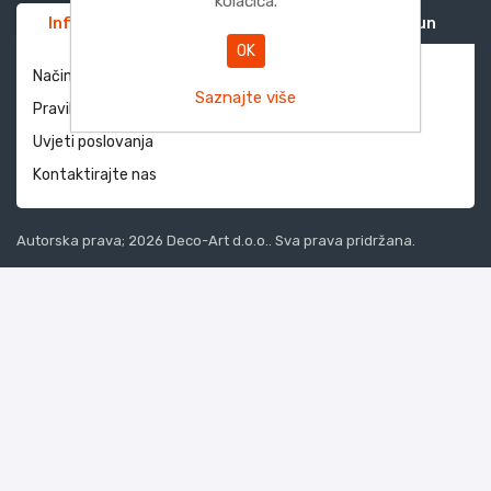
kolačića.
Informacije
Služba za korisnike
Moj račun
OK
Način dostave i povrati
Saznajte više
Pravila privatnosti
Uvjeti poslovanja
Kontaktirajte nas
Autorska prava; 2026 Deco-Art d.o.o.. Sva prava pridržana.