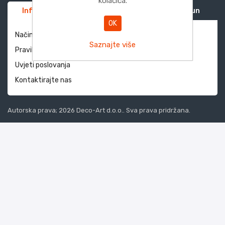
kolačića.
Informacije
Služba za korisnike
Moj račun
OK
Način dostave i povrati
Saznajte više
Pravila privatnosti
Uvjeti poslovanja
Kontaktirajte nas
Autorska prava; 2026 Deco-Art d.o.o.. Sva prava pridržana.