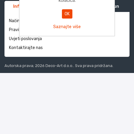
kolačića.
Informacije
Služba za korisnike
Moj račun
OK
Način dostave i povrati
Saznajte više
Pravila privatnosti
Uvjeti poslovanja
Kontaktirajte nas
Autorska prava; 2026 Deco-Art d.o.o.. Sva prava pridržana.