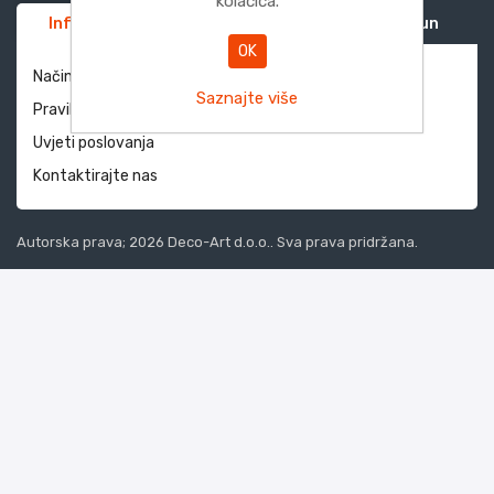
kolačića.
Informacije
Služba za korisnike
Moj račun
OK
Način dostave i povrati
Saznajte više
Pravila privatnosti
Uvjeti poslovanja
Kontaktirajte nas
Autorska prava; 2026 Deco-Art d.o.o.. Sva prava pridržana.