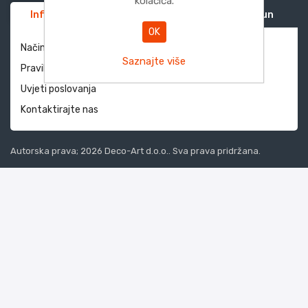
kolačića.
Informacije
Služba za korisnike
Moj račun
OK
Način dostave i povrati
Saznajte više
Pravila privatnosti
Uvjeti poslovanja
Kontaktirajte nas
Autorska prava; 2026 Deco-Art d.o.o.. Sva prava pridržana.