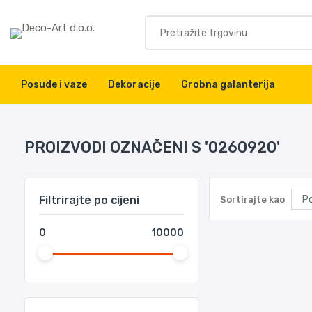
Posude i vaze
Dekoracije
Grobna galanterija
PROIZVODI OZNAČENI S '0260920'
Filtrirajte po cijeni
Sortirajte kao
0
10000