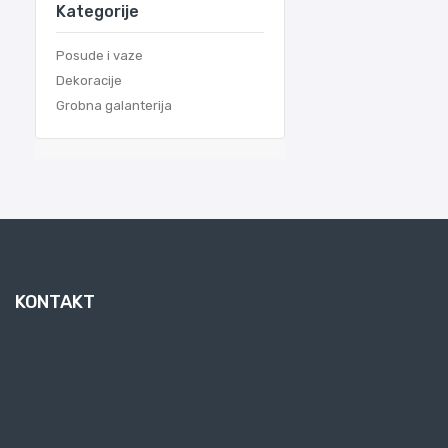
Kategorije
Posude i vaze
Dekoracije
Grobna galanterija
KONTAKT