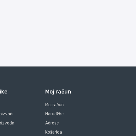
ike
Moj račun
Moj račun
oizvodi
Narudžbe
oizvoda
Adrese
Košarica