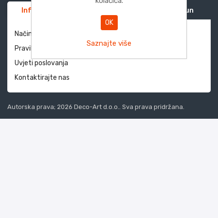
kolačića.
Informacije
Služba za korisnike
Moj račun
OK
Način dostave i povrati
Saznajte više
Pravila privatnosti
Uvjeti poslovanja
Kontaktirajte nas
Autorska prava; 2026 Deco-Art d.o.o.. Sva prava pridržana.