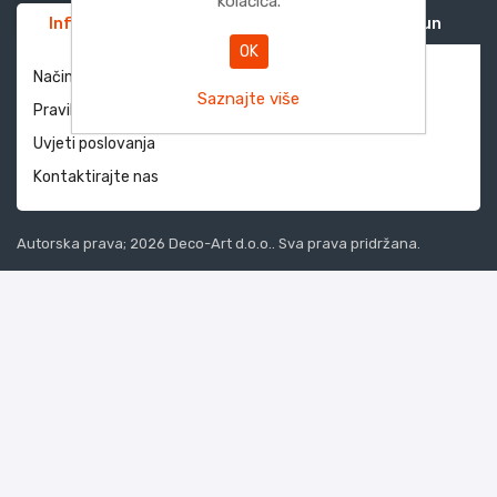
kolačića.
Informacije
Služba za korisnike
Moj račun
OK
Način dostave i povrati
Saznajte više
Pravila privatnosti
Uvjeti poslovanja
Kontaktirajte nas
Autorska prava; 2026 Deco-Art d.o.o.. Sva prava pridržana.