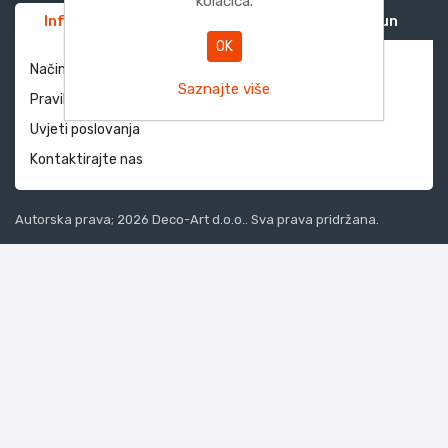
kolačića.
Informacije
Služba za korisnike
Moj račun
OK
Način dostave i povrati
Saznajte više
Pravila privatnosti
Uvjeti poslovanja
Kontaktirajte nas
Autorska prava; 2026 Deco-Art d.o.o.. Sva prava pridržana.