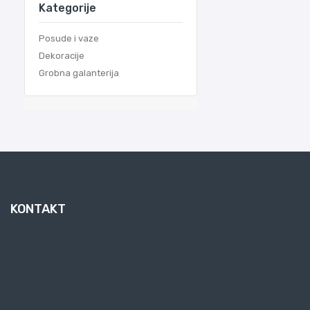
Kategorije
Posude i vaze
Dekoracije
Grobna galanterija
KONTAKT