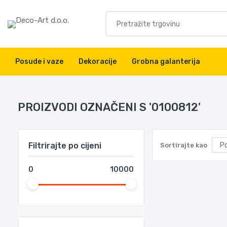
Posude i vaze
Dekoracije
Grobna galanterija
PROIZVODI OZNAČENI S '0100812'
Filtrirajte po cijeni
Sortirajte kao
0
10000