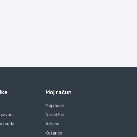
ike
Moj račun
Moj račun
oizvodi
Narudžbe
oizvoda
Adrese
Košarica